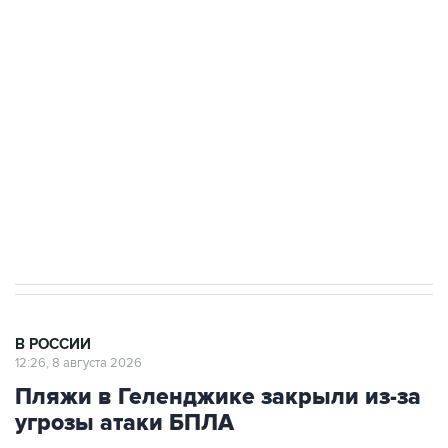
Росгвардии
Беспилотные технологии и ИИ на службе у
электросетевых объектов и агрокомплексов
Социальная реклама, АНО «Национальные приоритеты».
ИНН 7725383515 Erid: F7NfYUJCUneVdwcydK6A
Кабмин РФ разрешил до 1 июля 2027 года
импорт, выпуск и обращение бензина Евро 2,
Евро 3, Евро 4
В РОССИИ
12:26, 8 августа 2026
Пляжи в Геленджике закрыли из-за
угрозы атаки БПЛА