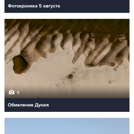
9
Обмеление Дуная