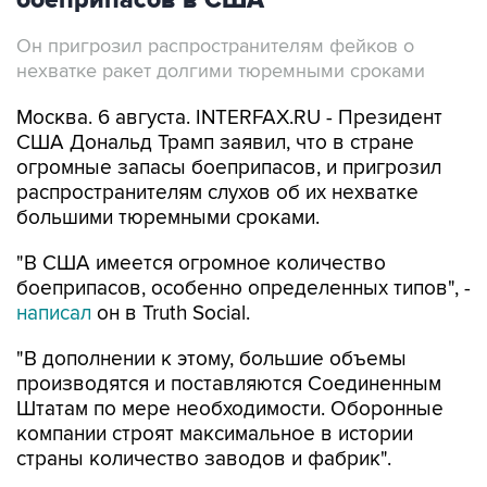
Он пригрозил распространителям фейков о
нехватке ракет долгими тюремными сроками
Москва. 6 августа. INTERFAX.RU - Президент
США Дональд Трамп заявил, что в стране
огромные запасы боеприпасов, и пригрозил
распространителям слухов об их нехватке
большими тюремными сроками.
"В США имеется огромное количество
боеприпасов, особенно определенных типов", -
написал
он в Truth Social.
"В дополнении к этому, большие объемы
производятся и поставляются Соединенным
Штатам по мере необходимости. Оборонные
компании строят максимальное в истории
страны количество заводов и фабрик".
Тем, кто распространяет "предательские"
фейки о нехватке вооружений, он пригрозил