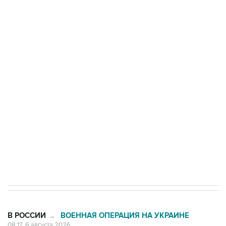
Путин сообщил о решении сосредоточить в
одних руках все службы тыла Минобороны
Как российские медицинские технологии
выходят на мировые рынки
Социальная реклама, АНО «Национальные приоритеты».
ИНН 7725383515 Erid: F7NfYUJCUneVdTRF8PRs
Трамп заявил, что переговоры с Ираном
начнутся в понедельник
В РОССИИ
ВОЕННАЯ ОПЕРАЦИЯ НА УКРАИНЕ
→
08:17, 6 августа 2026
Ярославский губернатор сообщил о