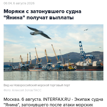
Моряки с затонувшего судна
"Янина" получат выплаты
Вид на Новороссийский морской торговый порт
Фото: Алексей Зотов/ТАСС
Москва. 6 августа. INTERFAX.RU - Экипаж судна
"Янина", затонувшего после атаки морских
дронов ВСУ в 130 милях от Новороссийска,
получит выплаты от профсоюза, также