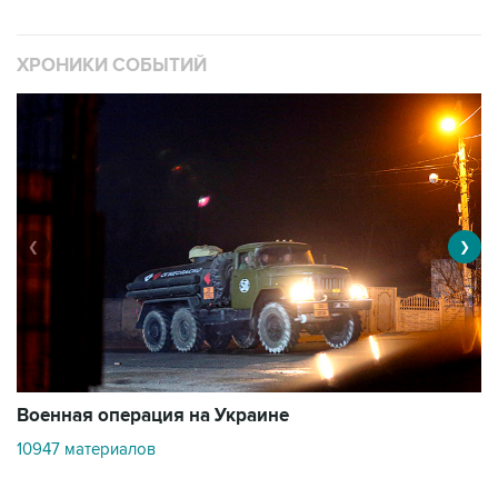
ХРОНИКИ СОБЫТИЙ
❮
❯
Военная операция на Украине
О
10947 материалов
3