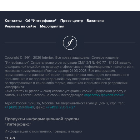
Контакты
Об "Интерфаксе"
Пресс-центр
Вакансии
Реклама на сайте
Мероприятия
Copyright © 1991—2026 Interfax. Все права защищены. Сетевое издание
"Интерфакс.ру". Свидетельство о регистрации СМИ ЭЛ № ФС 77 - 84928 выдано
Федеральной службой по надзору в сфере связи, информационных технологий и
массовых коммуникаций (Роскомнадзор) 21.03.2023. Вся информация,
размещенная на данном веб-сайте, предназначена только для персонального
пользования и не подлежит дальнейшему воспроизведению и/или
распространению в какой-либо форме, иначе как с письменного разрешения
Интерфакса.
Сайт Interfax.ru (далее – сайт) использует файлы cookie. Продолжая работу с
сайтом, Вы соглашаетесь на сбор и последующую
обработку файлов cookie
.
Адрес: Россия, 127006, Москва, 1-я Тверская-Ямская улица, дом 2, стр.1, тел.:
+7 (499) 250-98-40
, факс:
+7 (499) 250-97-27
Продукты информационной группы
"Интерфакс"
Информация о компаниях, товарах и людях
СПАРК