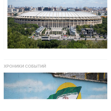
ХРОНИКИ СОБЫТИЙ
❮
❯