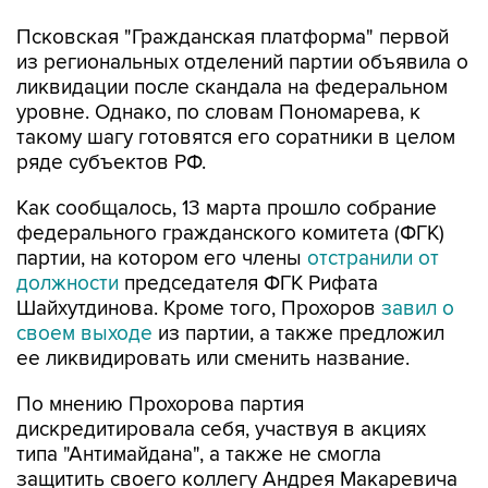
из региональных отделений партии объявила о
ликвидации после скандала на федеральном
уровне. Однако, по словам Пономарева, к
такому шагу готовятся его соратники в целом
ряде субъектов РФ.
Как сообщалось, 13 марта прошло собрание
федерального гражданского комитета (ФГК)
партии, на котором его члены
отстранили от
должности
председателя ФГК Рифата
Шайхутдинова. Кроме того, Прохоров
завил о
своем выходе
из партии, а также предложил
ее ликвидировать или сменить название.
По мнению Прохорова партия
дискредитировала себя, участвуя в акциях
типа "Антимайдана", а также не смогла
защитить своего коллегу Андрея Макаревича
от политической травли. Вслед за Прохоровым
партию покинули практически все члены