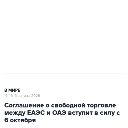
одних руках все службы тыла Минобороны
Как российские медицинские технологии
выходят на мировые рынки
Социальная реклама, АНО «Национальные приоритеты».
ИНН 7725383515 Erid: F7NfYUJCUneVdTRF8PRs
Трамп заявил, что переговоры с Ираном
начнутся в понедельник
В МИРЕ
16:46, 6 августа 2026
Соглашение о свободной торговле
между ЕАЭС и ОАЭ вступит в силу с
6 октября