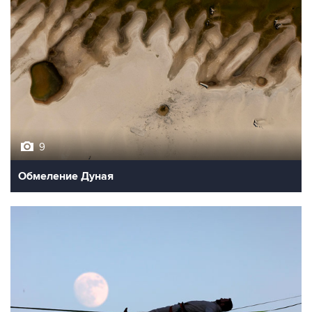
9
Обмеление Дуная