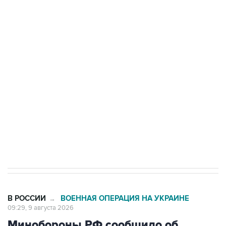
области подверглось атаке БПЛА
Беспилотные технологии и ИИ на службе у
электросетевых объектов и агрокомплексов
Социальная реклама, АНО «Национальные приоритеты».
ИНН 7725383515 Erid: F7NfYUJCUneVdwcydK6A
Кабмин РФ разрешил до 1 июля 2027 года
импорт, выпуск и обращение бензина Евро 2,
Евро 3, Евро 4
В РОССИИ
ВОЕННАЯ ОПЕРАЦИЯ НА УКРАИНЕ
→
09:29, 9 августа 2026
Минобороны РФ сообщило об
ударах по объектам в украинских