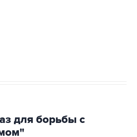
ехнологии выходят на мировые рынки
НН 7725383515 Erid: F7NfYUJCUneVdTRF8PRs
огибшем в результате атаки ВСУ на
аз для борьбы с
мом"