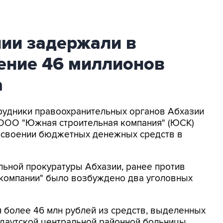
нии задержали в
оение 46 миллионов
а
трудники правоохранительных органов Абхазии
ООО "Южная строительная компания" (ЮСК)
исвоении бюджетных денежных средств в
ьной прокуратуры Абхазии, ранее против
компании" было возбуждено два уголовных
 более 46 млн рублей из средств, выделенных
удаутской центральной районной больницы,