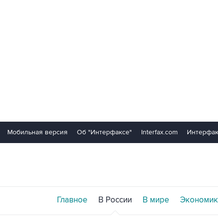
Мобильная версия
Об "Интерфаксе"
Interfax.com
Интерфак
Главное
В России
В мире
Экономик