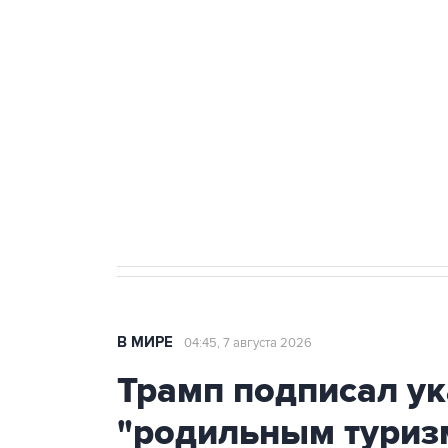
теракт на объекте Росгвардии
Как российские медицинские т
Социальная реклама, АНО «Национальные приоритеты».
И
Аксенов сообщил о четвертом п
Крым
В МИРЕ
04:45, 7 августа 2026
Трамп подписал ук
"родильным туриз