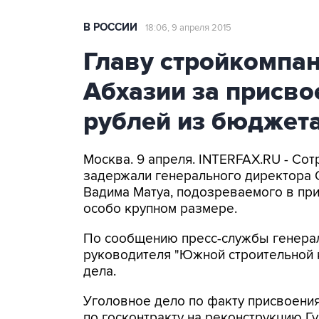
В РОССИИ
18:06, 9 апреля 2015
Главу стройкомпа
Абхазии за присв
рублей из бюджет
Москва. 9 апреля. INTERFAX.RU - Со
задержали генерального директора 
Вадима Матуа, подозреваемого в пр
особо крупном размере.
По сообщению пресс-службы генерал
руководителя "Южной строительной 
дела.
Уголовное дело по факту присвоения
по госконтракту на реконструкцию Г