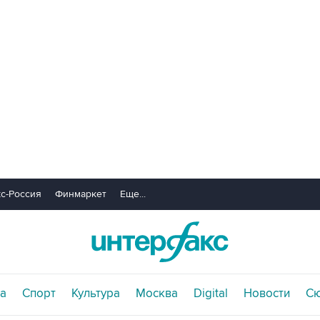
с-Россия
Финмаркет
Еще...
а
Спорт
Культура
Москва
Digital
Новости
С