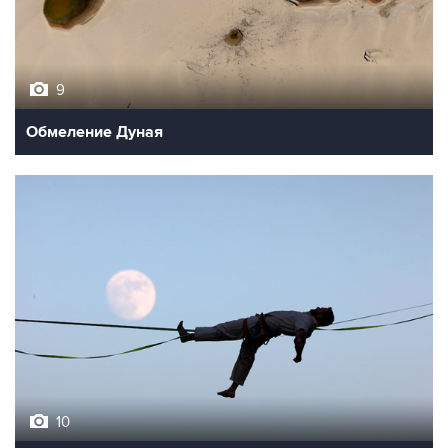
9
Обмеление Дуная
10