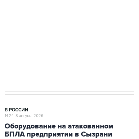
подростков, готовивших теракт на объекте
Росгвардии
Беспилотные технологии и ИИ на службе у
электросетевых объектов и агрокомплексов
Социальная реклама, АНО «Национальные приоритеты».
ИНН 7725383515 Erid: F7NfYUJCUneVdwcydK6A
Кабмин РФ разрешил до 1 июля 2027 года
импорт, выпуск и обращение бензина Евро 2,
Евро 3, Евро 4
В РОССИИ
14:24, 8 августа 2026
Оборудование на атакованном
БПЛА предприятии в Сызрани