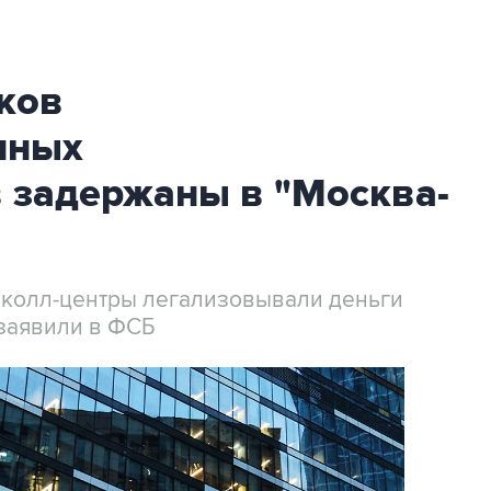
ков
нных
 задержаны в "Москва-
 колл-центры легализовывали деньги
заявили в ФСБ