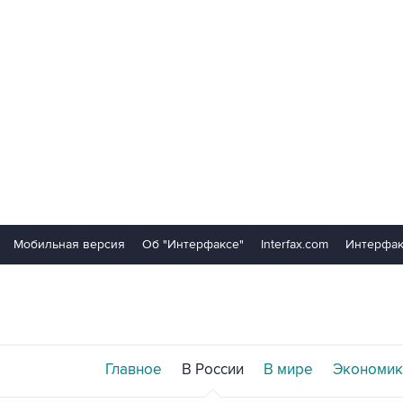
Мобильная версия
Об "Интерфаксе"
Interfax.com
Интерфак
Главное
В России
В мире
Экономик