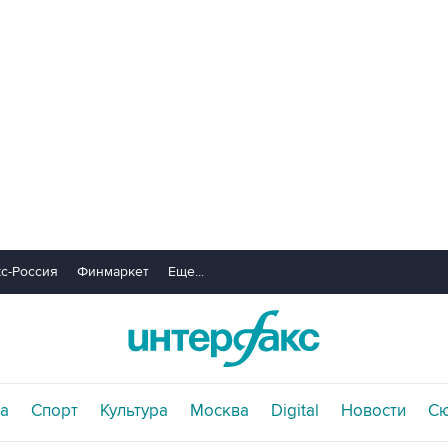
с-Россия
Финмаркет
Еще...
а
Спорт
Культура
Москва
Digital
Новости
С