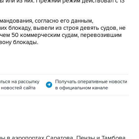
 или из них. Прежний режим действовал с 13
мандования, согласно его данным,
х блокаду, вывели из строя девять судов, не
 чем 50 коммерческим судам, перевозившим
зону блокады.
ться на рассылку
Получать оперативные новости
 новостей сайта
в официальном канале
ы в аэропортах Саратова, Пензы и Тамбова