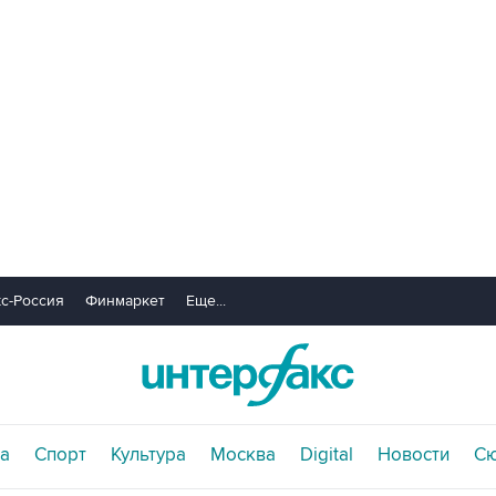
с-Россия
Финмаркет
Еще...
а
Спорт
Культура
Москва
Digital
Новости
С