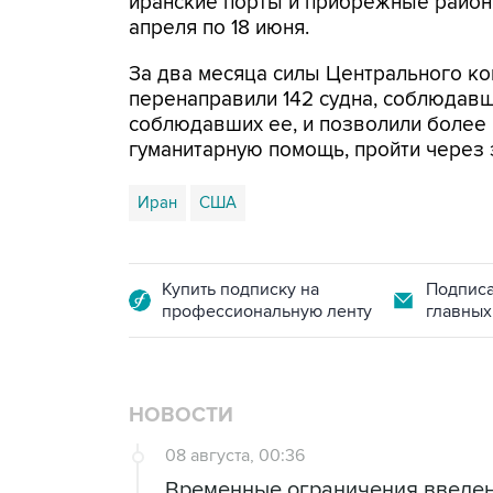
иранские порты и прибрежные районы
апреля по 18 июня.
За два месяца силы Центрального ко
перенаправили 142 судна, соблюдавши
соблюдавших ее, и позволили более
гуманитарную помощь, пройти через 
Иран
США
Купить подписку на
Подписа
профессиональную ленту
главных
НОВОСТИ
08 августа, 00:36
Временные ограничения введен