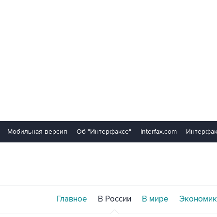
Мобильная версия
Об "Интерфаксе"
Interfax.com
Интерфак
Главное
В России
В мире
Экономик