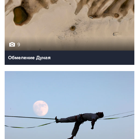
9
Обмеление Дуная