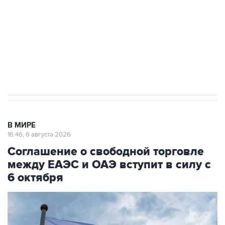
Как российские медицинские технологии
выходят на мировые рынки
Социальная реклама, АНО «Национальные приоритеты».
ИНН 7725383515 Erid: F7NfYUJCUneVdTRF8PRs
Трамп заявил, что переговоры с Ираном
начнутся в понедельник
В МИРЕ
16:46, 6 августа 2026
Соглашение о свободной торговле
между ЕАЭС и ОАЭ вступит в силу с
6 октября