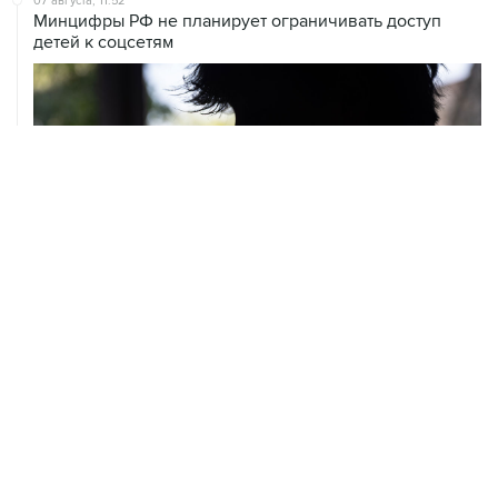
07 августа, 10:02
Топливо в Севастополе в пятницу поступит в продажу
на десять АЗС сети "Атан"
07 августа, 09:12
Очаги возгорания на объекте Wildberries в
Свердловской области локализованы