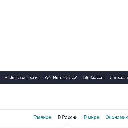
Мобильная версия
Об "Интерфаксе"
Interfax.com
Интерфак
Главное
В России
В мире
Экономик