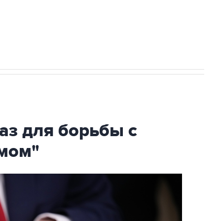
огибшем в результате атаки ВСУ на
аз для борьбы с
мом"