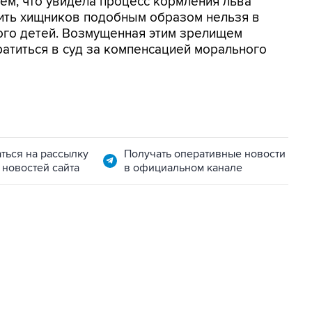
ем, что увидела процесс кормления льва
мить хищников подобным образом нельзя в
ого детей. Возмущенная этим зрелищем
атиться в суд за компенсацией морального
ться на рассылку
Получать оперативные новости
 новостей сайта
в официальном канале
01:09, 7 августа 2026