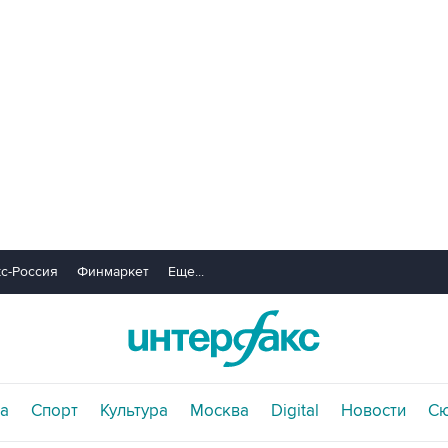
с-Россия
Финмаркет
Еще...
а
Спорт
Культура
Москва
Digital
Новости
С