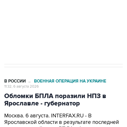
Как российские медицинские технологии
выходят на мировые рынки
Социальная реклама, АНО «Национальные приоритеты».
ИНН 7725383515 Erid: F7NfYUJCUneVdTRF8PRs
Трамп заявил, что переговоры с Ираном
начнутся в понедельник
В РОССИИ
ВОЕННАЯ ОПЕРАЦИЯ НА УКРАИНЕ
→
11:32, 6 августа 2026
Обломки БПЛА поразили НПЗ в
Ярославле - губернатор
Москва. 6 августа. INTERFAX.RU - В
Ярославской области в результате последней