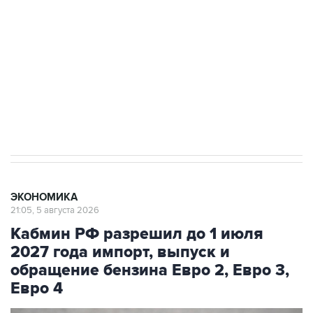
Как российские медицинские технологии
выходят на мировые рынки
Социальная реклама, АНО «Национальные приоритеты».
ИНН 7725383515 Erid: F7NfYUJCUneVdTRF8PRs
Трамп заявил, что переговоры с Ираном
начнутся в понедельник
ЭКОНОМИКА
21:05, 5 августа 2026
Кабмин РФ разрешил до 1 июля
2027 года импорт, выпуск и
обращение бензина Евро 2, Евро 3,
Евро 4