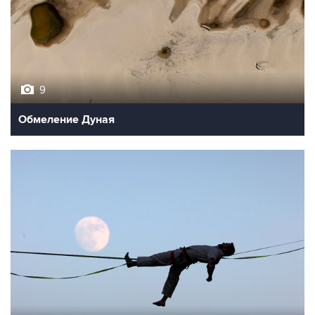
9
Обмеление Дуная