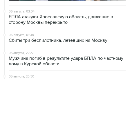
БПЛА атакуют Ярославскую область, движение в
сторону Москвы перекрыто
06 августа, 01:38
Сбиты три беспилотника, летевших на Москву
05 августа, 22:27
Мужчина погиб в результате удара БПЛА по частному
дому в Курской области
05 августа, 20:30
Что произошло за день: среда, 5 августа
05 августа, 19:10
Росстат отметил снижение розничных цен на бензин
за неделю на 1,09%
ХРОНИКИ СОБЫТИЙ