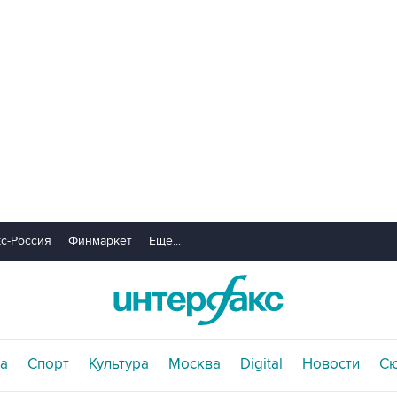
с-Россия
Финмаркет
Еще...
а
Спорт
Культура
Москва
Digital
Новости
С