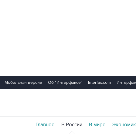
Мобильная версия
Об "Интерфаксе"
Interfax.com
Интерфак
Главное
В России
В мире
Экономик