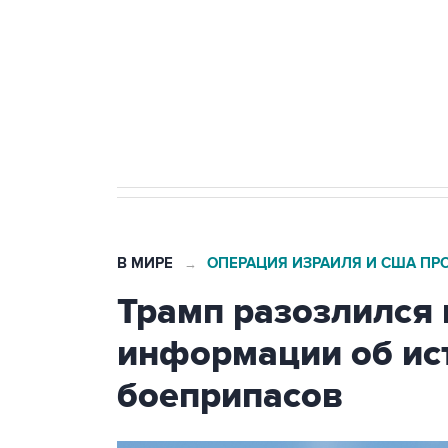
Как российские медицинские т
Социальная реклама, АНО «Национальные приоритеты».
И
Число погибших при атаке БПЛ
В МИРЕ
ОПЕРАЦИЯ ИЗРАИЛЯ И США ПР
→
Трамп разозлился 
информации об ис
боеприпасов