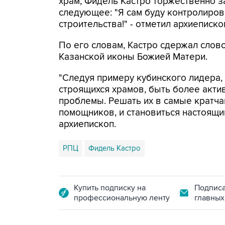
храм, Фидель Кастро торжественно 
следующее: "Я сам буду контролиров
строительства!" - отметил архиеписко
По его словам, Кастро сдержал слово
Казанской иконы Божией Матери.
"Следуя примеру кубинского лидера,
строящихся храмов, быть более акти
проблемы. Решать их в самые кратчай
помощников, и становиться настоящим
архиепископ.
РПЦ
Фидель Кастро
Купить подписку на
Подписа
профессиональную ленту
главных