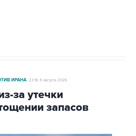
ехнологии выходят на мировые рынки
НН 7725383515 Erid: F7NfYUJCUneVdTRF8PRs
А под Геленджиком выросло до шести
ОТИВ ИРАНА
23:18, 6 августа 2026
из-за утечки
тощении запасов