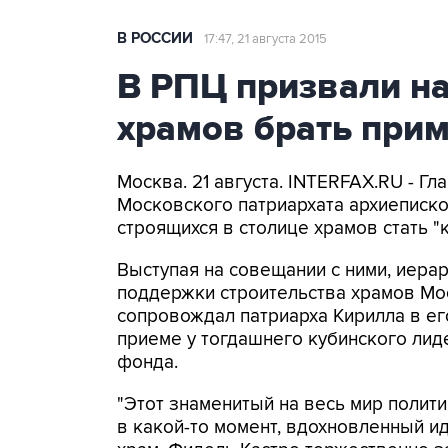
В РОССИИ
17:47, 21 августа 2015
В РПЦ призвали н
храмов брать прим
Москва. 21 августа. INTERFAX.RU - Г
Московского патриархата архиеписко
строящихся в столице храмов стать "
Выступая на совещании с ними, иера
поддержки строительства храмов Мос
сопровождал патриарха Кирилла в ег
приеме у тогдашнего кубинского лид
фонда.
"Этот знаменитый на весь мир полити
в какой-то момент, вдохновленный и