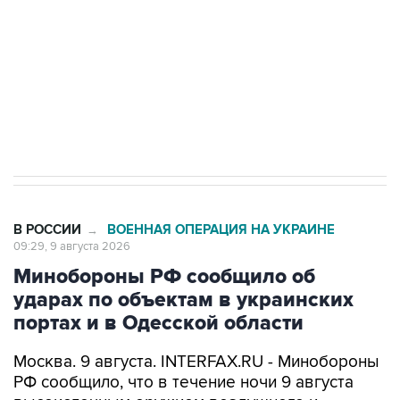
электросетевых объектов и агрокомплексов
Социальная реклама, АНО «Национальные приоритеты».
ИНН 7725383515 Erid: F7NfYUJCUneVdwcydK6A
Кабмин РФ разрешил до 1 июля 2027 года
импорт, выпуск и обращение бензина Евро 2,
Евро 3, Евро 4
В РОССИИ
ВОЕННАЯ ОПЕРАЦИЯ НА УКРАИНЕ
→
09:29, 9 августа 2026
Минобороны РФ сообщило об
ударах по объектам в украинских
портах и в Одесской области
Москва. 9 августа. INTERFAX.RU - Минобороны
РФ сообщило, что в течение ночи 9 августа