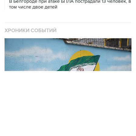
В Белгороде при атаке БПЛА пострадали 13 человек, в
том числе двое детей
ХРОНИКИ СОБЫТИЙ
❮
❯
В
Операция Израиля и США против Ирана
1