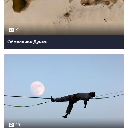
9
Обмеление Дуная
10