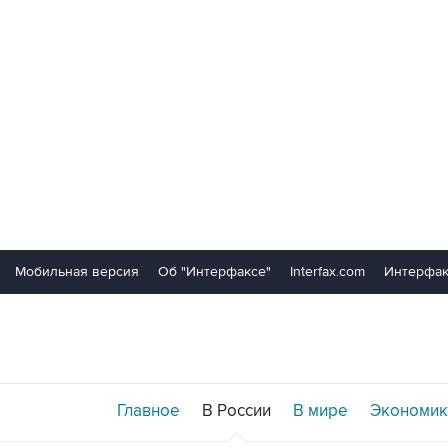
Мобильная версия
Об "Интерфаксе"
Interfax.com
Интерфак
Главное
В России
В мире
Экономик