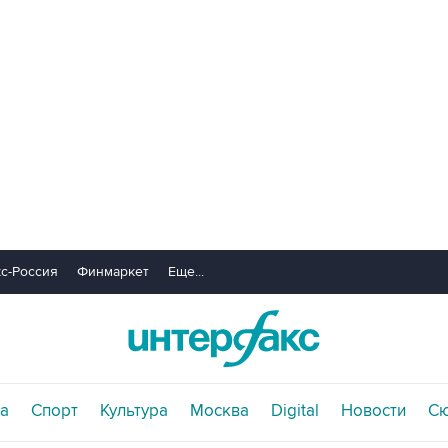
с-Россия
Финмаркет
Еще...
а
Спорт
Культура
Москва
Digital
Новости
С