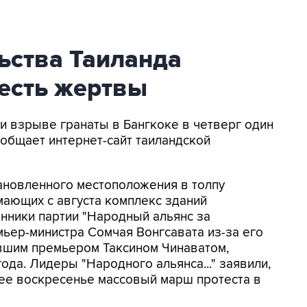
ьства Таиланда
 есть жертвы
ри взрыве гранаты в Бангкоке в четверг один
ообщает интернет-сайт таиландской
ановленного местоположения в толпу
мающих с августа комплекс зданий
онники партии "Народный альянс за
мьер-министра Сомчая Вонгсавата из-за его
вшим премьером Таксином Чинаватом,
ода. Лидеры "Народного альянса..." заявили,
шее воскресенье массовый марш протеста в