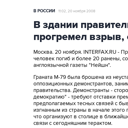
В РОССИИ
11:02, 20 ноября 2008
В здании правител
прогремел взрыв,
Москва. 20 ноября. INTERFAX.RU - П
человек погиб и более 20 ранены, с
англоязычной газеты "Нейшн".
Граната M-79 была брошена из неуст
оппозиционных демонстрантов, зани
правительства. Демонстранты - стор
демократию" - требуют отставки пре
предполагаемых тесных связей с бы
изгнанным из страны в начале этого г
что организуют в столице в ближай
связи с сегодняшним терактом.