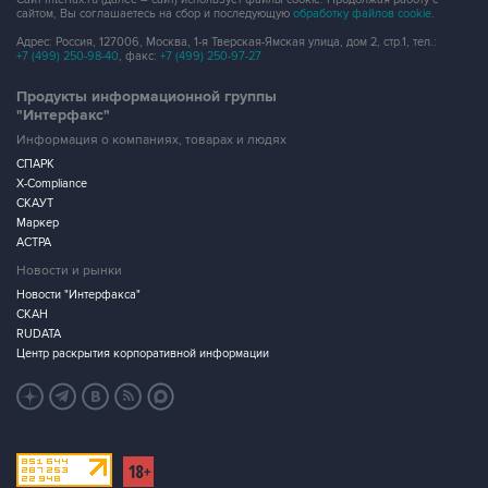
сайтом, Вы соглашаетесь на сбор и последующую
обработку файлов cookie
.
Адрес: Россия, 127006, Москва, 1-я Тверская-Ямская улица, дом 2, стр.1, тел.:
+7 (499) 250-98-40
, факс:
+7 (499) 250-97-27
Продукты информационной группы
"Интерфакс"
Информация о компаниях, товарах и людях
СПАРК
X-Compliance
СКАУТ
Маркер
АСТРА
Новости и рынки
Новости "Интерфакса"
СКАН
RUDATA
Центр раскрытия корпоративной информации