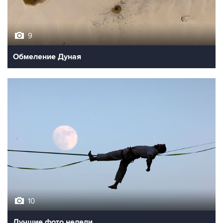
9
Обмеление Дуная
10
Лучшие фото недели