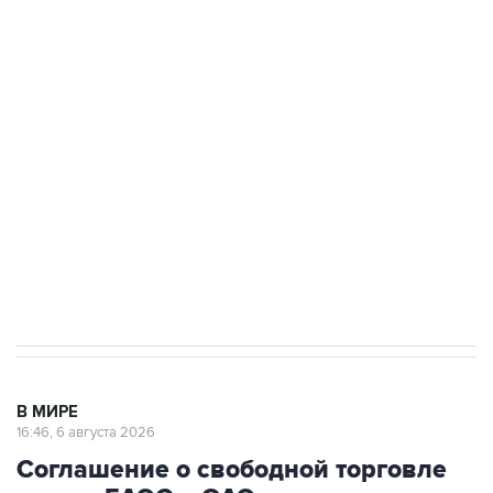
Путин сообщил о решении сосредоточить в
одних руках все службы тыла Минобороны
Как российские медицинские технологии
выходят на мировые рынки
Социальная реклама, АНО «Национальные приоритеты».
ИНН 7725383515 Erid: F7NfYUJCUneVdTRF8PRs
Трамп заявил, что переговоры с Ираном
начнутся в понедельник
В МИРЕ
16:46, 6 августа 2026
Соглашение о свободной торговле