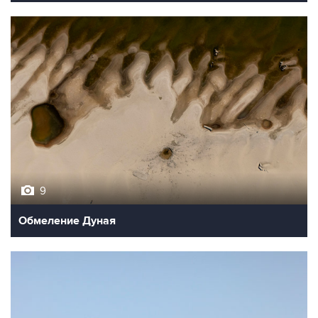
9
Обмеление Дуная