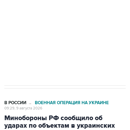
Беспилотные технологии и ИИ на службе у
электросетевых объектов и агрокомплексов
Социальная реклама, АНО «Национальные приоритеты».
ИНН 7725383515 Erid: F7NfYUJCUneVdwcydK6A
Кабмин РФ разрешил до 1 июля 2027 года
импорт, выпуск и обращение бензина Евро 2,
Евро 3, Евро 4
В РОССИИ
ВОЕННАЯ ОПЕРАЦИЯ НА УКРАИНЕ
→
09:29, 9 августа 2026
Минобороны РФ сообщило об
ударах по объектам в украинских
портах и в Одесской области