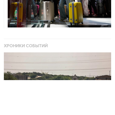
ХРОНИКИ СОБЫТИЙ
❮
❯