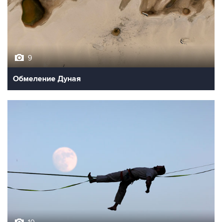
9
Обмеление Дуная