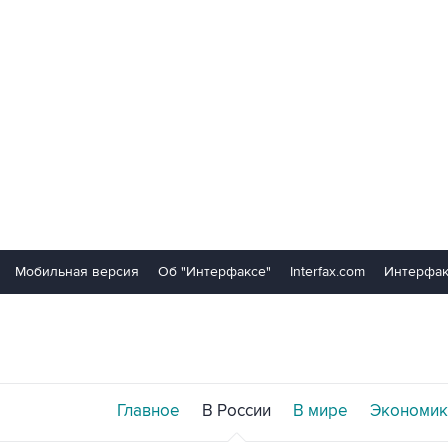
Мобильная версия
Об "Интерфаксе"
Interfax.com
Интерфак
Главное
В России
В мире
Экономик