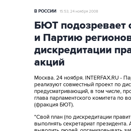
В РОССИИ
15:53, 24 ноября 2008
БЮТ подозревает 
и Партию регионов
дискредитации пр
акций
Москва. 24 ноября. INTERFAX.RU - П
реализуют совместный проект по дис
предусматривающий, в том числе, пр
глава парламентского комитета по 
(фракция БЮТ).
"Свой план (по дискредитации прави
выполнять секретариат президента. А
выводить людей, организовывать заба