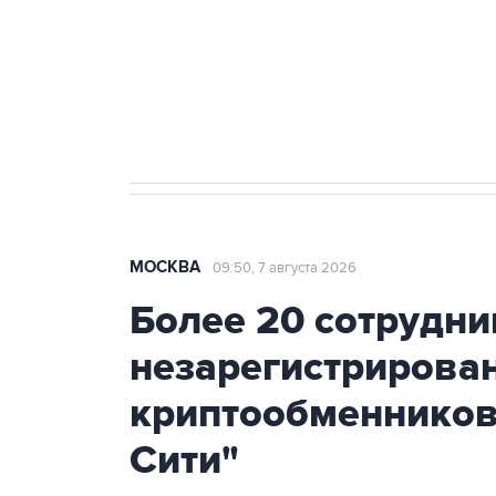
Социальная реклама, АНО «Национальные приоритеты».
И
Аксенов сообщил о четвертом п
Крым
МОСКВА
09:50, 7 августа 2026
Более 20 сотрудни
незарегистрирова
криптообменников
Сити"