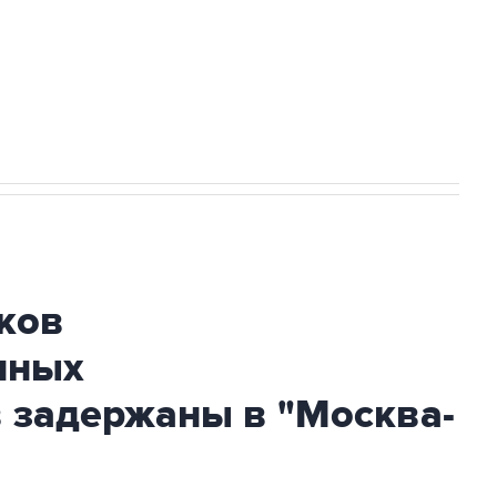
НН 7725383515 Erid: F7NfYUJCUneVdTRF8PRs
огибшем в результате атаки ВСУ на
ков
нных
 задержаны в "Москва-