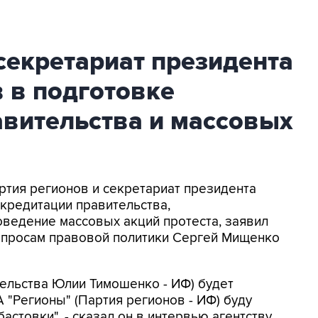
секретариат президента
 в подготовке
авительства и массовых
артия регионов и секретариат президента
кредитации правительства,
оведение массовых акций протеста, заявил
вопросам правовой политики Сергей Мищенко
тельства Юлии Тимошенко - ИФ) будет
 "Регионы" (Партия регионов - ИФ) буду
стовки", - сказал он в интервью агентству