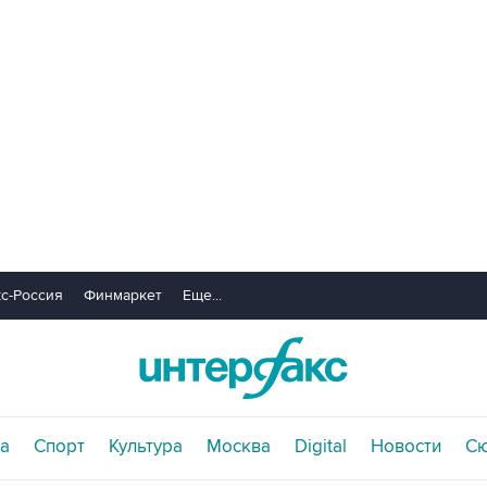
с-Россия
Финмаркет
Еще...
а
Спорт
Культура
Москва
Digital
Новости
С