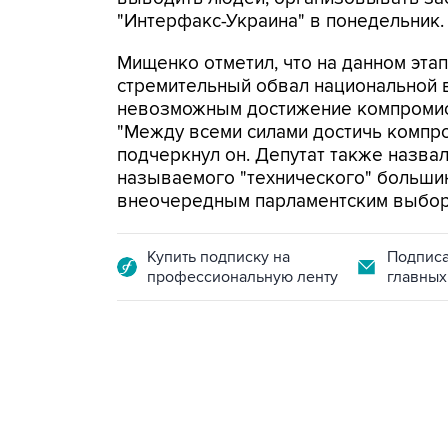
"Интерфакс-Украина" в понедельник.
Мищенко отметил, что на данном эта
стремительный обвал национальной 
невозможным достижение компромисс
"Между всеми силами достичь компро
подчеркнул он. Депутат также назва
называемого "технического" большинс
внеочередным парламентским выбор
Купить подписку на
Подписа
профессиональную ленту
главных
09:12, 7 августа 2026