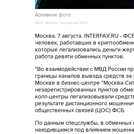
Архивное фото
Фото: Михаил Терещенко/ТАСС
Москва. 7 августа. INTERFAX.RU - Ф
человек, работавших в криптообменн
которые легализовались деньги же
работа девяти обменных пунктов.
"Во взаимодействии с МВД России п
границы каналов вывода средств за
Москве в бизнес-центре "Москва-Си
незарегистрированных пунктов обме
колл-центры легализовывали средств
результате дистанционного мошеннич
общественных связей (ЦОС) ФСБ.
По данным спецслужбы, в обменных п
находившимся под влиянием мошенни