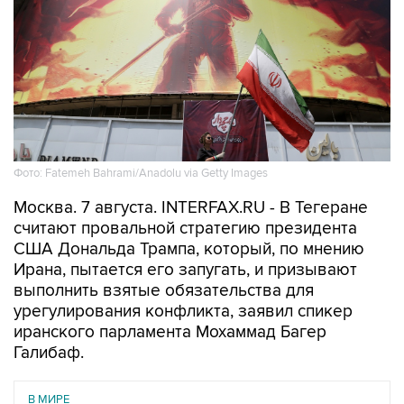
Фото: Fatemeh Bahrami/Anadolu via Getty Images
Москва. 7 августа. INTERFAX.RU - В Тегеране
считают провальной стратегию президента
США Дональда Трампа, который, по мнению
Ирана, пытается его запугать, и призывают
выполнить взятые обязательства для
урегулирования конфликта, заявил спикер
иранского парламента Мохаммад Багер
Галибаф.
В МИРЕ