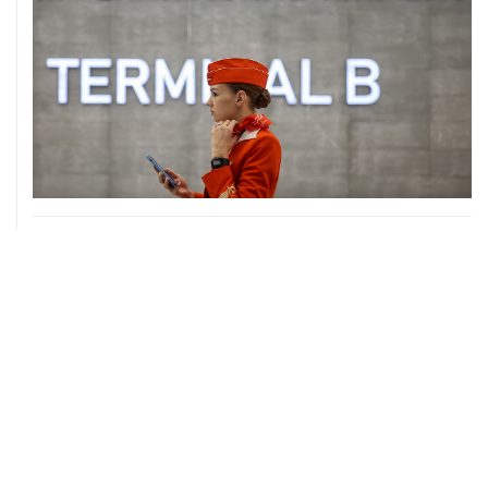
06 августа, 17:34
Американский фонд Human Rights Foundation признан
нежелательным в РФ
06 августа, 17:16
Москва не получала от Еревана официальных
обращений о прекращении концессии Южно-
Кавказской железной дороги
06 августа, 17:03
Пострадавшие от атак на Wildberries селлеры могут
получить отсрочки по налогам