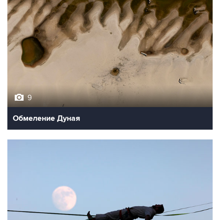
9
Обмеление Дуная