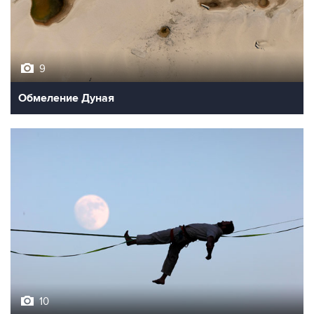
9
Обмеление Дуная
10