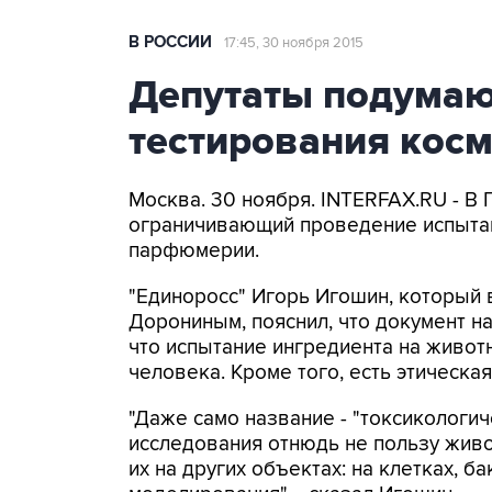
В РОССИИ
17:45, 30 ноября 2015
Депутаты подумаю
тестирования кос
Москва. 30 ноября. INTERFAX.RU - В 
ограничивающий проведение испытан
парфюмерии.
"Единоросс" Игорь Игошин, который 
Дорониным, пояснил, что документ н
что испытание ингредиента на животн
человека. Кроме того, есть этическа
"Даже само название - "токсикологич
исследования отнюдь не пользу живо
их на других объектах: на клетках, б