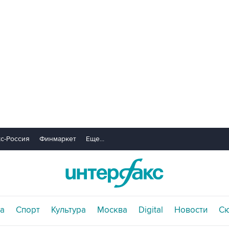
с-Россия
Финмаркет
Еще...
а
Спорт
Культура
Москва
Digital
Новости
С