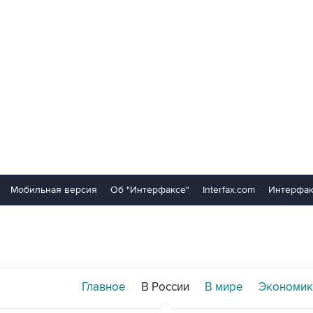
Мобильная версия
Об "Интерфаксе"
Interfax.com
Интерфак
Главное
В России
В мире
Экономик