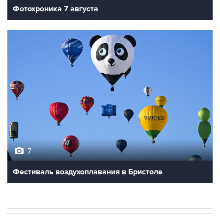
Фотохроника 7 августа
7
Фестиваль воздухоплавания в Бристоле