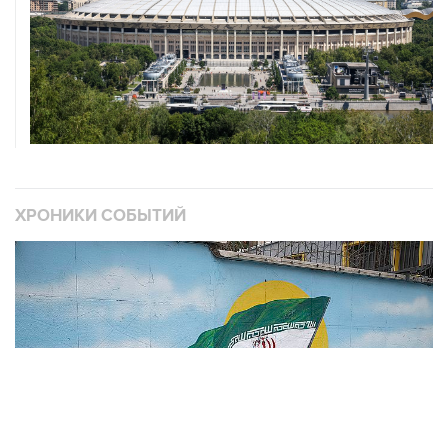
ХРОНИКИ СОБЫТИЙ
❮
❯