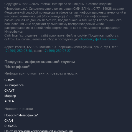
Copyright © 1991—2026 Interfax. Все права защищены. Сетевое издание
"Интерфакс.ру". Свидетельство о регистрации СМИ ЭЛ № ФС 77 - 84928 выдано
Федеральной службой по надзору в сфере связи, информационных технологий и
массовых коммуникаций (Роскомнадзор) 21.03.2023. Вся информация,
размещенная на данном веб-сайте, предназначена только для персонального
пользования и не подлежит дальнейшему воспроизведению и/или
распространению в какой-либо форме, иначе как с письменного разрешения
Интерфакса.
Сайт Interfax.ru (далее – сайт) использует файлы cookie. Продолжая работу с
сайтом, Вы соглашаетесь на сбор и последующую
обработку файлов cookie
.
Адрес: Россия, 127006, Москва, 1-я Тверская-Ямская улица, дом 2, стр.1, тел.:
+7 (499) 250-98-40
, факс:
+7 (499) 250-97-27
Продукты информационной группы
"Интерфакс"
Информация о компаниях, товарах и людях
СПАРК
X-Compliance
СКАУТ
Маркер
АСТРА
Новости и рынки
Новости "Интерфакса"
СКАН
RUDATA
Центр раскрытия корпоративной информации