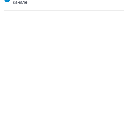
канале
02:59, 9 августа 2026