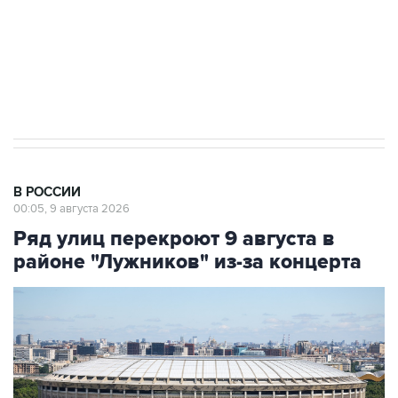
ИНН 7725383515 Erid: F7NfYUJCUneVdwcydK6A
Кабмин РФ разрешил до 1 июля 2027 года
импорт, выпуск и обращение бензина Евро 2,
Евро 3, Евро 4
В РОССИИ
00:05, 9 августа 2026
Ряд улиц перекроют 9 августа в
районе "Лужников" из-за концерта