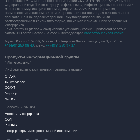
"Интерфакс.ру". Свидетельство о регистрации СМИ ЭЛ № ФС 77 - 84928 выдано
Федеральной службой по надзору в сфере связи, информационных технологий и
массовых коммуникаций (Роскомнадзор) 21.03.2023. Вся информация,
размещенная на данном веб-сайте, предназначена только для персонального
пользования и не подлежит дальнейшему воспроизведению и/или
распространению в какой-либо форме, иначе как с письменного разрешения
Интерфакса.
Сайт Interfax.ru (далее – сайт) использует файлы cookie. Продолжая работу с
сайтом, Вы соглашаетесь на сбор и последующую
обработку файлов cookie
.
Адрес: Россия, 127006, Москва, 1-я Тверская-Ямская улица, дом 2, стр.1, тел.:
+7 (499) 250-98-40
, факс:
+7 (499) 250-97-27
Продукты информационной группы
"Интерфакс"
Информация о компаниях, товарах и людях
СПАРК
X-Compliance
СКАУТ
Маркер
АСТРА
Новости и рынки
Новости "Интерфакса"
СКАН
RUDATA
Центр раскрытия корпоративной информации