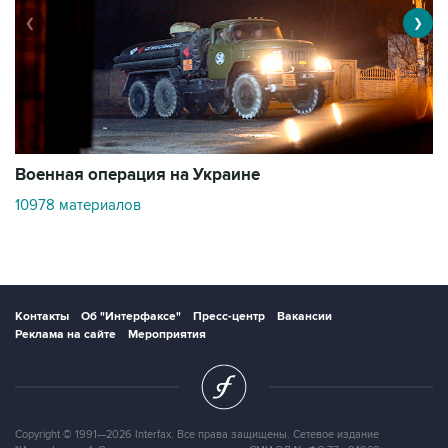
❮
❯
Военная операция на Украине
О
10978 материалов
3
Контакты
Об "Интерфаксе"
Пресс-центр
Вакансии
Реклама на сайте
Мероприятия
Copyright © 1991—2026 Interfax. Все права защищены. Сетевое издание