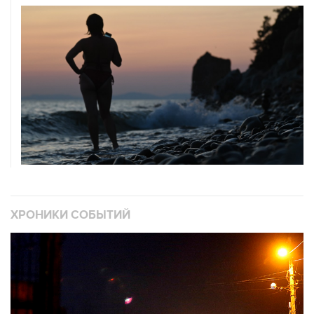
ХРОНИКИ СОБЫТИЙ
❮
❯