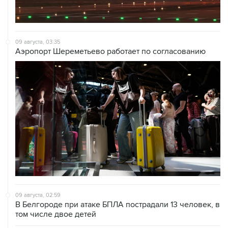
09 августа, 03:35
Аэропорт Шереметьево работает по согласованию
09 августа, 02:59
В Белгороде при атаке БПЛА пострадали 13 человек, в
том числе двое детей
09 августа, 00:05
Ряд улиц перекроют 9 августа в районе "Лужников" из-