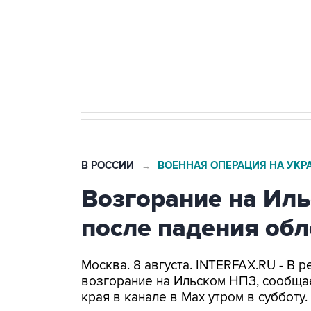
Социальная реклама, АНО «Национальные приоритеты».
И
Кабмин РФ разрешил до 1 июля 
бензина Евро 2, Евро 3, Евро 4
В РОССИИ
ВОЕННАЯ ОПЕРАЦИЯ НА УКР
→
Возгорание на Ил
после падения об
Москва. 8 августа. INTERFAX.RU - В
возгорание на Ильском НПЗ, сообща
края в канале в Max утром в субботу.