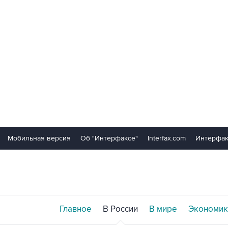
Мобильная версия
Об "Интерфаксе"
Interfax.com
Интерфак
Главное
В России
В мире
Экономик