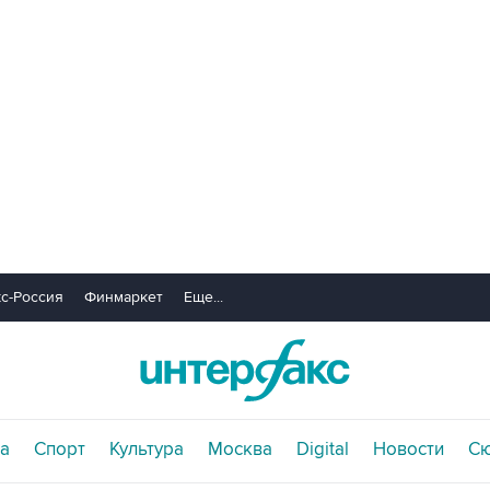
с-Россия
Финмаркет
Еще...
а
Спорт
Культура
Москва
Digital
Новости
С