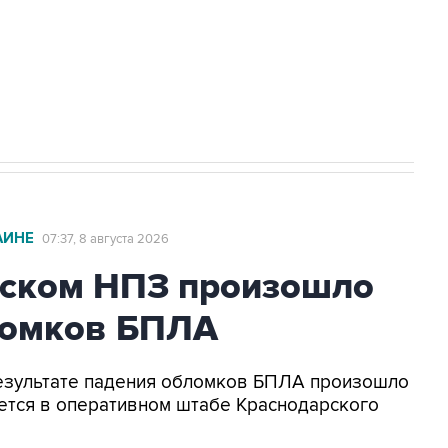
НН 7725383515 Erid: F7NfYUJCUneVdwcydK6A
2027 года импорт, выпуск и обращение
АИНЕ
07:37, 8 августа 2026
ьском НПЗ произошло
ломков БПЛА
 результате падения обломков БПЛА произошло
ется в оперативном штабе Краснодарского