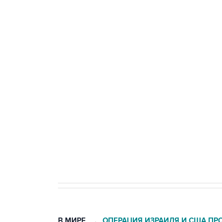
тыла Минобороны
ФСБ сообщила о задержании в 
теракт на объекте Росгвардии
Беспилотные технологии и ИИ н
агрокомплексов
Социальная реклама, АНО «Национальные приоритеты».
И
Кабмин РФ разрешил до 1 июля 
бензина Евро 2, Евро 3, Евро 4
В МИРЕ
ОПЕРАЦИЯ ИЗРАИЛЯ И США ПР
→