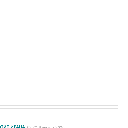
Приморье подростков, готовивших
а службе у электросетевых объектов и
НН 7725383515 Erid: F7NfYUJCUneVdwcydK6A
2027 года импорт, выпуск и обращение
ОТИВ ИРАНА
02:20, 8 августа 2026