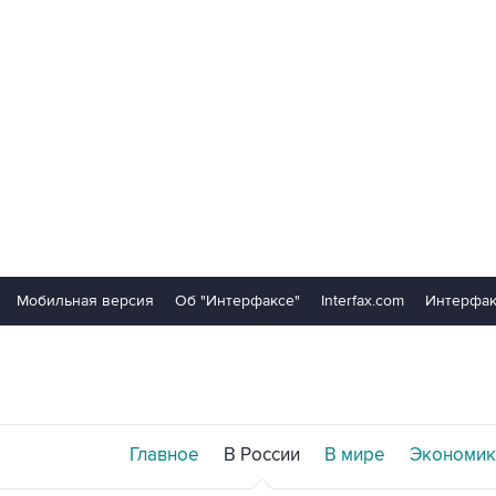
Мобильная версия
Об "Интерфаксе"
Interfax.com
Интерфак
Главное
В России
В мире
Экономик