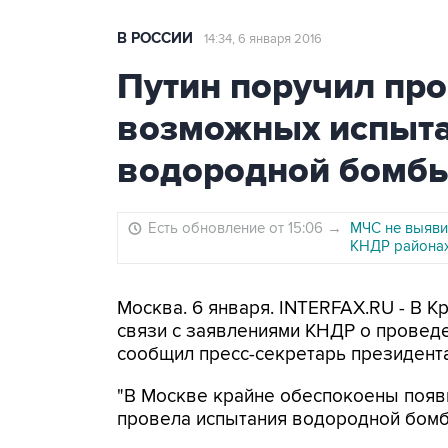
В РОССИИ
14:34, 6 января 2016
Путин поручил про
возможных испыт
водородной бомб
Есть обновление от 15:06
→
МЧС не выяви
КНДР района
Москва. 6 января. INTERFAX.RU - В
связи с заявлениями КНДР о провед
сообщил пресс-секретарь президент
"В Москве крайне обеспокоены появ
провела испытания водородной бомбы