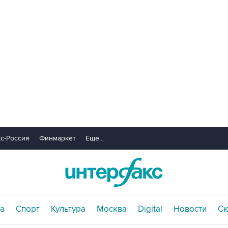
с-Россия
Финмаркет
Еще...
а
Спорт
Культура
Москва
Digital
Новости
С