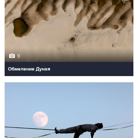
9
Обмеление Дуная