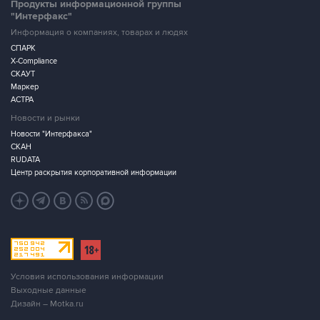
Продукты информационной группы
"Интерфакс"
Информация о компаниях, товарах и людях
СПАРК
X-Compliance
СКАУТ
Маркер
АСТРА
Новости и рынки
Новости "Интерфакса"
СКАН
RUDATA
Центр раскрытия корпоративной информации
Условия использования информации
Выходные данные
Дизайн – Motka.ru