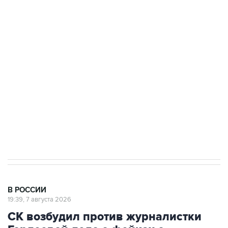
ФСБ сообщила о задержании в Приморье
подростков, готовивших теракт на объекте
Росгвардии
Беспилотные технологии и ИИ на службе у
электросетевых объектов и агрокомплексов
Социальная реклама, АНО «Национальные приоритеты».
ИНН 7725383515 Erid: F7NfYUJCUneVdwcydK6A
Аксенов сообщил о четвертом погибшем в
результате атаки ВСУ на Крым
В РОССИИ
19:39, 7 августа 2026
СК возбудил против журналистки