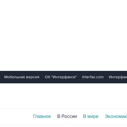
Мобильная версия
Об "Интерфаксе"
Interfax.com
Интерфак
Главное
В России
В мире
Экономик