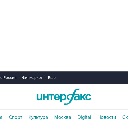
с-Россия
Финмаркет
Еще...
а
Спорт
Культура
Москва
Digital
Новости
С