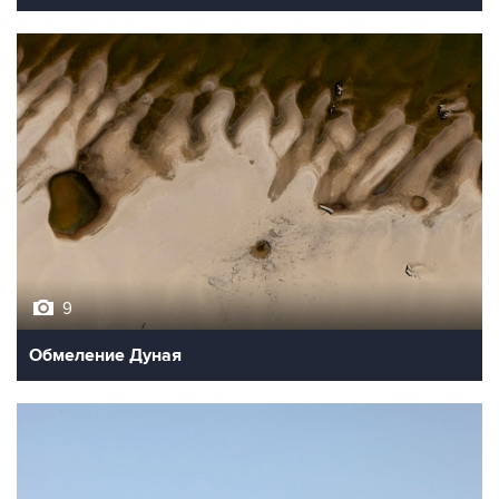
9
Обмеление Дуная