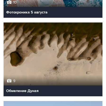
10
Фотохроника 5 августа
9
Обмеление Дуная