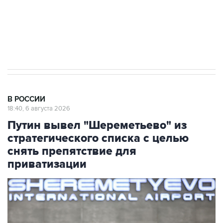
ИНН 7725383515 Erid: F7NfYUJCUneVdTRF8PRs
Аксенов сообщил о четвертом погибшем в
результате атаки ВСУ на Крым
В РОССИИ
18:40, 6 августа 2026
Путин вывел "Шереметьево" из
стратегического списка с целью
снять препятствие для
приватизации