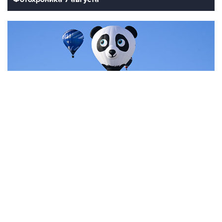
7
Фестиваль воздухоплавания в Бристоле