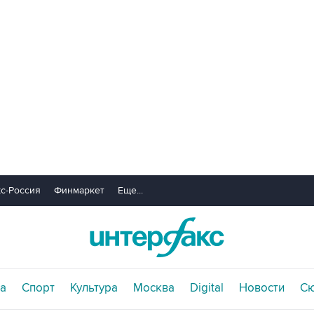
с-Россия
Финмаркет
Еще...
а
Спорт
Культура
Москва
Digital
Новости
С