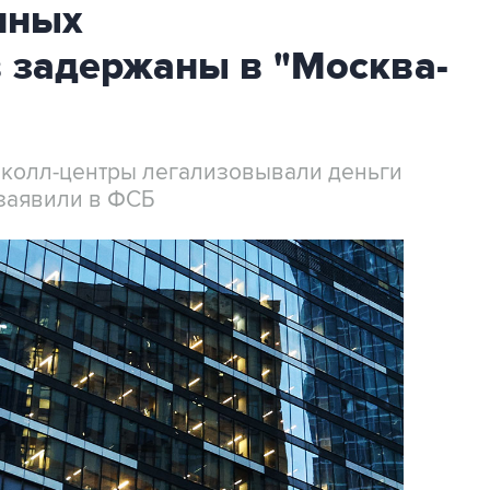
нных
 задержаны в "Москва-
 колл-центры легализовывали деньги
заявили в ФСБ