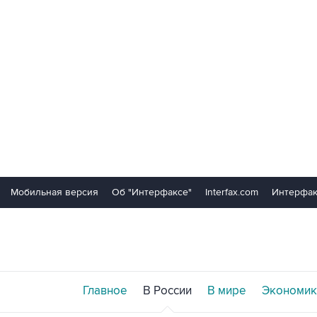
Мобильная версия
Об "Интерфаксе"
Interfax.com
Интерфак
Главное
В России
В мире
Экономик