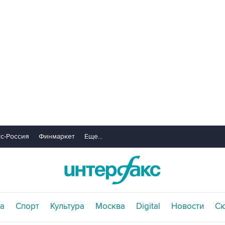
с-Россия
Финмаркет
Еще...
а
Спорт
Культура
Москва
Digital
Новости
С