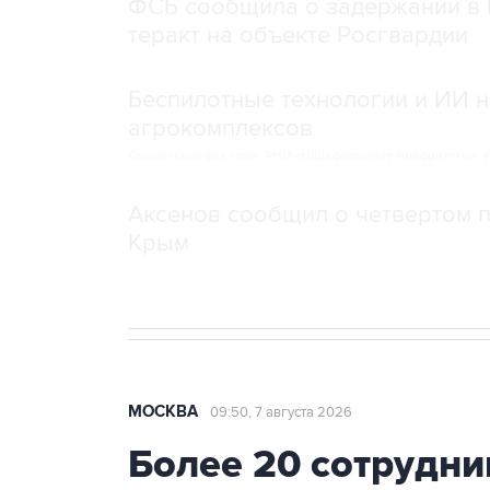
ФСБ сообщила о задержании в 
теракт на объекте Росгвардии
Беспилотные технологии и ИИ н
агрокомплексов
Социальная реклама, АНО «Национальные приоритеты».
И
Аксенов сообщил о четвертом п
Крым
МОСКВА
09:50, 7 августа 2026
Более 20 сотрудни