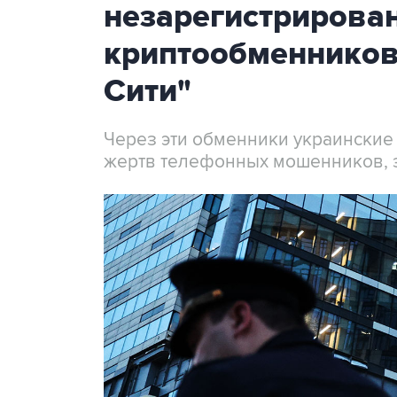
незарегистрирова
криптообменников
Сити"
Через эти обменники украинские
жертв телефонных мошенников, 