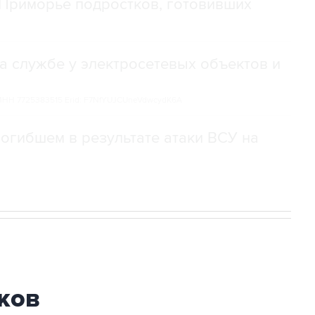
Приморье подростков, готовивших
а службе у электросетевых объектов и
НН 7725383515 Erid: F7NfYUJCUneVdwcydK6A
огибшем в результате атаки ВСУ на
ков