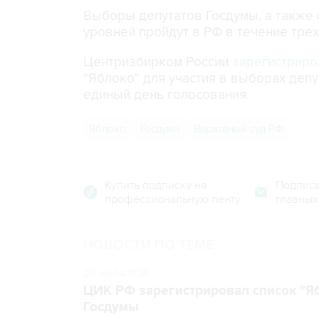
Выборы депутатов Госдумы, а также
уровней пройдут в РФ в течение трех 
Центризбирком России
зарегистриро
"Яблоко" для участия в выборах депу
единый день голосования.
Яблоко
Госдума
Верховный суд РФ
Купить подписку на
Подписа
профессиональную ленту
главных
НОВОСТИ ПО ТЕМЕ
29 июля 11:38
ЦИК РФ зарегистрировал список "Яб
Госдумы