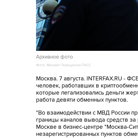
Архивное фото
Фото: Михаил Терещенко/ТАСС
Москва. 7 августа. INTERFAX.RU - Ф
человек, работавших в криптообменн
которые легализовались деньги же
работа девяти обменных пунктов.
"Во взаимодействии с МВД России п
границы каналов вывода средств за
Москве в бизнес-центре "Москва-Си
незарегистрированных пунктов обме