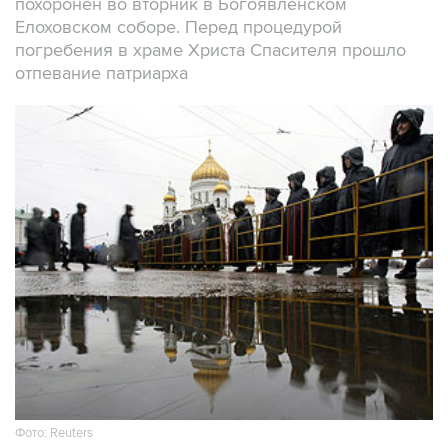
похоронен во вторник в Богоявленском
Елоховском соборе. Перед процедурой
погребения в храме Христа Спасителя прошло
отпевание патриарха
Фото: Reuters