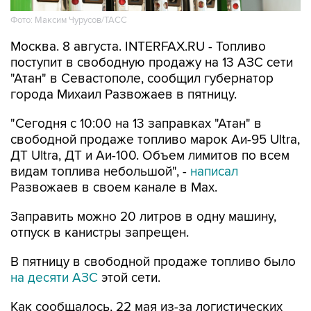
Москва. 8 августа. INTERFAX.RU - Топливо
поступит в свободную продажу на 13 АЗС сети
"Атан" в Севастополе, сообщил губернатор
города Михаил Развожаев в пятницу.
"Сегодня с 10:00 на 13 заправках "Атан" в
свободной продаже топливо марок Аи-95 Ultra,
ДТ Ultra, ДТ и Аи-100. Объем лимитов по всем
видам топлива небольшой", -
написал
Развожаев в своем канале в Max.
Заправить можно 20 литров в одну машину,
отпуск в канистры запрещен.
В пятницу в свободной продаже топливо было
на десяти АЗС
этой сети.
Как сообщалось, 22 мая из-за логистических
сложностей ограничения на продажу топлива
ввели в Севастополе, с 29 мая - в Крыму. В