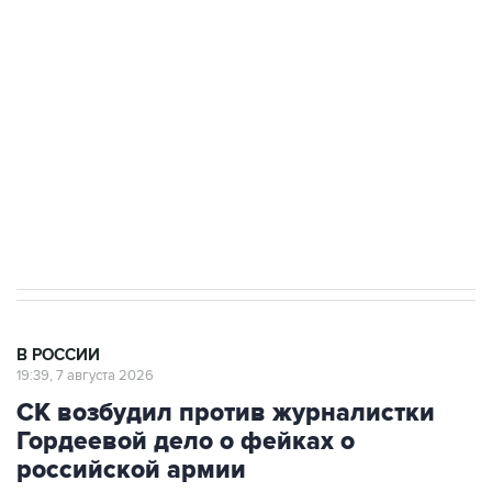
Росгвардии
Беспилотные технологии и ИИ на службе у
электросетевых объектов и агрокомплексов
Социальная реклама, АНО «Национальные приоритеты».
ИНН 7725383515 Erid: F7NfYUJCUneVdwcydK6A
Аксенов сообщил о четвертом погибшем в
результате атаки ВСУ на Крым
В РОССИИ
19:39, 7 августа 2026
СК возбудил против журналистки
Гордеевой дело о фейках о
российской армии