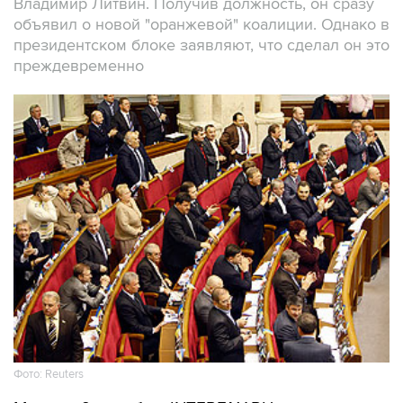
Владимир Литвин. Получив должность, он сразу
объявил о новой "оранжевой" коалиции. Однако в
президентском блоке заявляют, что сделал он это
преждевременно
Фото: Reuters