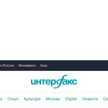
с-Россия
Финмаркет
Еще...
а
Спорт
Культура
Москва
Digital
Новости
С