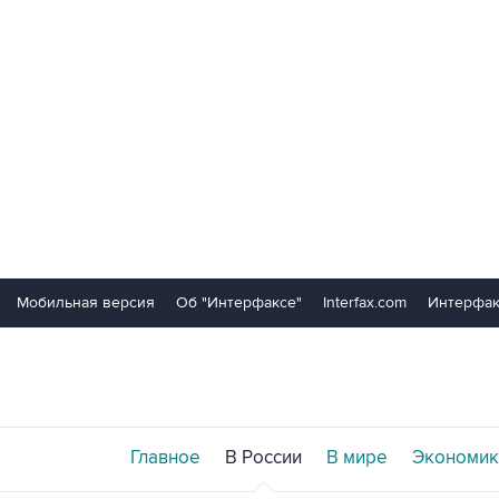
Мобильная версия
Об "Интерфаксе"
Interfax.com
Интерфак
Главное
В России
В мире
Экономик