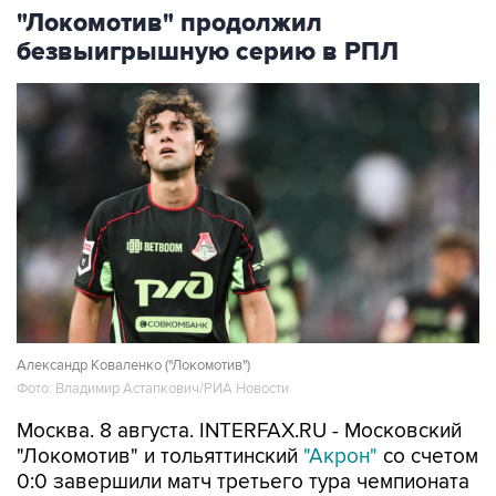
"Локомотив" продолжил
безвыигрышную серию в РПЛ
Александр Коваленко ("Локомотив")
Фото: Владимир Астапкович/РИА Новости
Москва. 8 августа. INTERFAX.RU - Московский
"Локомотив" и тольяттинский
"Акрон"
со счетом
0:0 завершили матч третьего тура чемпионата