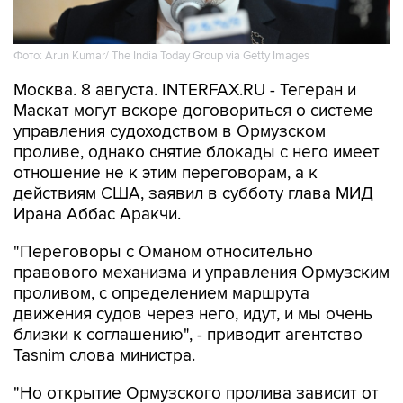
Фото: Arun Kumar/ The India Today Group via Getty Images
Москва. 8 августа. INTERFAX.RU - Тегеран и
Маскат могут вскоре договориться о системе
управления судоходством в Ормузском
проливе, однако снятие блокады с него имеет
отношение не к этим переговорам, а к
действиям США, заявил в субботу глава МИД
Ирана Аббас Аракчи.
"Переговоры с Оманом относительно
правового механизма и управления Ормузским
проливом, с определением маршрута
движения судов через него, идут, и мы очень
близки к соглашению", - приводит агентство
Tasnim слова министра.
"Но открытие Ормузского пролива зависит от