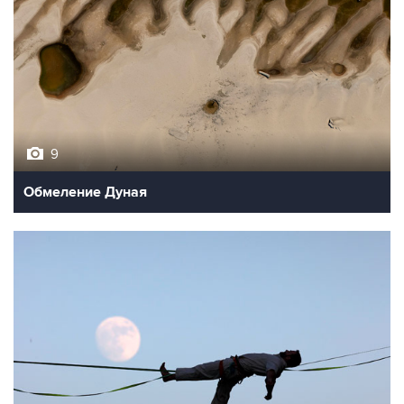
9
Обмеление Дуная